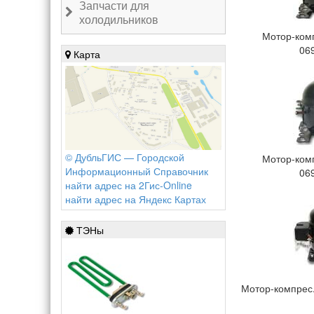
Запчасти для
холодильников
Мотор-комп
06
Карта
© ДубльГИС — Городской
Мотор-комп
Информационный Справочник
06
найти адрес на 2Гис-Online
найти адрес на Яндекс Картах
ТЭНы
Мотор-компрес.