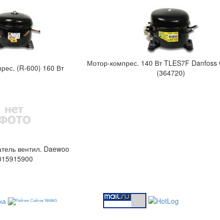
Мотор-компрес. 140 Вт TLES7F Danfoss
рес. (R-600) 160 Вт
(364720)
атель вентил. Daewoo
015915900