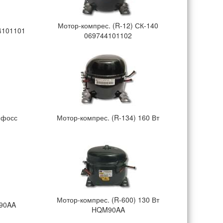
Мотор-компрес. (R-12) СК-140
4101101
069744101102
нфосс
Мотор-компрес. (R-134) 160 Вт
Мотор-компрес. (R-600) 130 Вт
L90AA
HQM90AA